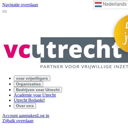
Nederlands
Navigatie overslaan
voar vrijwilligers
Organisaties
Bedrijven voar Utrecht
Academie voar Utrecht
Utrecht Bedankt!
Over ons
Account aanmaken
Log in
Zijbalk overslaan