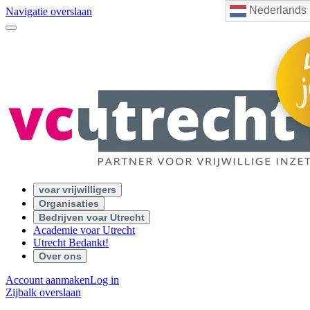
Nederlands
Navigatie overslaan
voar vrijwilligers
Organisaties
Bedrijven voar Utrecht
Academie voar Utrecht
Utrecht Bedankt!
Over ons
Account aanmaken
Log in
Zijbalk overslaan