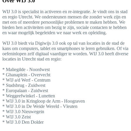
Over
WIJ 3.0
WIJ 3.0 is specialist in activeren en re-integratie. Je vindt ons in stad
en regio Utrecht. We ondersteunen mensen die zonder werk zijn en
met een of meerdere persoonlijke problemen te maken hebben. We
bieden hen activiteiten om bezig te zijn, sociale contacten te hebben
en waar mogelijk begeleiden we naar werk en opleiding.
WIJ 3.0 biedt via Digiwijs 3.0 ook op tal van locaties in de stad de
kans om computers, tablet en smartphones te leren gebruiken. Of via
oefeninlopen zelf digitaal vaardiger te worden. WIJ 3.0 heeft diverse
locaties in Utrecht stad en regio:
* Maliegilde - Noordwest
* Ghanaplein - Overvecht
* WIJ a/d Werf - Centrum
* Stadsbrug - Zuidwest
* Europalaan - Zuidwest
* Weggeefwinkel - Lunetten
* WIJ 3.0 in Kringloop de Arm - Hoograven
* WIJ 3.0 in De Weide Wereld - Vleuten
* WIJ 3.0 Nieuwegein
* WIJ 3.0 Zeist
* WIJ 3.0 Den Dolder