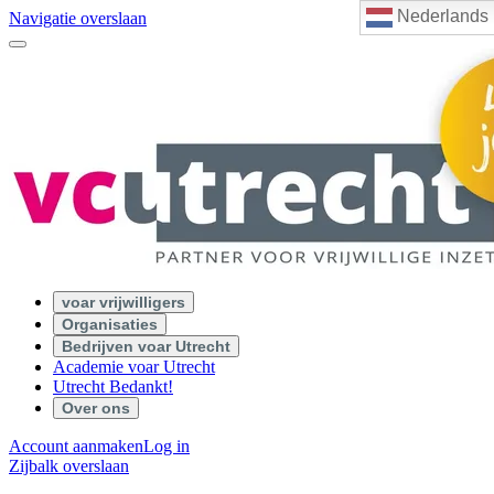
Nederlands
Navigatie overslaan
voar vrijwilligers
Organisaties
Bedrijven voar Utrecht
Academie voar Utrecht
Utrecht Bedankt!
Over ons
Account aanmaken
Log in
Zijbalk overslaan