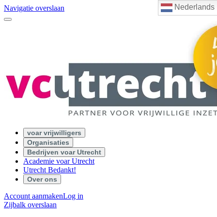
Nederlands
Navigatie overslaan
voar vrijwilligers
Organisaties
Bedrijven voar Utrecht
Academie voar Utrecht
Utrecht Bedankt!
Over ons
Account aanmaken
Log in
Zijbalk overslaan