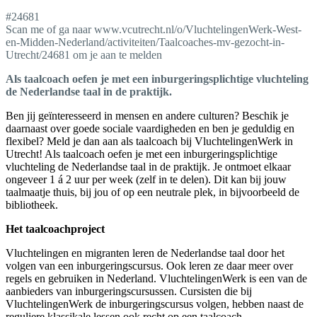
#24681
Scan me of ga naar www.vcutrecht.nl/o/VluchtelingenWerk-West-
en-Midden-Nederland/activiteiten/Taalcoaches-mv-gezocht-in-
Utrecht/24681 om je aan te melden
Als taalcoach oefen je met een inburgeringsplichtige vluchteling
de Nederlandse taal in de praktijk.
Ben jij geïnteresseerd in mensen en andere culturen? Beschik je
daarnaast over goede sociale vaardigheden en ben je geduldig en
flexibel? Meld je dan aan als taalcoach bij VluchtelingenWerk in
Utrecht! Als taalcoach oefen je met een inburgeringsplichtige
vluchteling de Nederlandse taal in de praktijk. Je ontmoet elkaar
ongeveer 1 á 2 uur per week (zelf in te delen). Dit kan bij jouw
taalmaatje thuis, bij jou of op een neutrale plek, in bijvoorbeeld de
bibliotheek.
Het taalcoachproject
Vluchtelingen en migranten leren de Nederlandse taal door het
volgen van een inburgeringscursus. Ook leren ze daar meer over
regels en gebruiken in Nederland. VluchtelingenWerk is een van de
aanbieders van inburgeringscursussen. Cursisten die bij
VluchtelingenWerk de inburgeringscursus volgen, hebben naast de
reguliere klassikale lessen ook recht op een taalcoach.