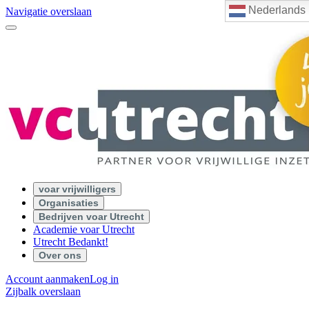
Nederlands
Navigatie overslaan
voar vrijwilligers
Organisaties
Bedrijven voar Utrecht
Academie voar Utrecht
Utrecht Bedankt!
Over ons
Account aanmaken
Log in
Zijbalk overslaan