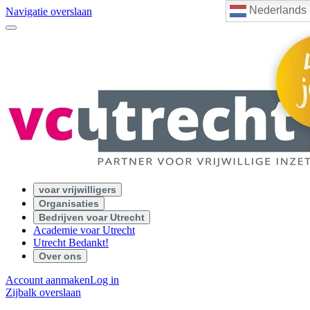
Nederlands
Navigatie overslaan
voar vrijwilligers
Organisaties
Bedrijven voar Utrecht
Academie voar Utrecht
Utrecht Bedankt!
Over ons
Account aanmaken
Log in
Zijbalk overslaan