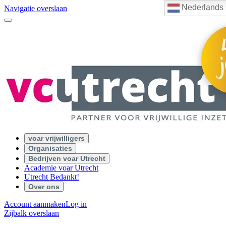
Nederlands
Navigatie overslaan
voar vrijwilligers
Organisaties
Bedrijven voar Utrecht
Academie voar Utrecht
Utrecht Bedankt!
Over ons
Account aanmaken
Log in
Zijbalk overslaan