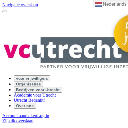
Nederlands
Navigatie overslaan
voar vrijwilligers
Organisaties
Bedrijven voar Utrecht
Academie voar Utrecht
Utrecht Bedankt!
Over ons
Account aanmaken
Log in
Zijbalk overslaan