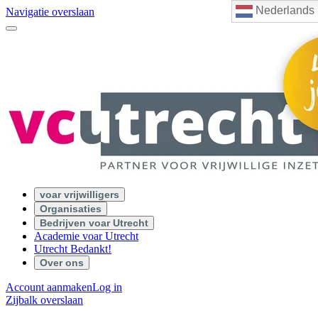
Nederlands
Navigatie overslaan
voar vrijwilligers
Organisaties
Bedrijven voar Utrecht
Academie voar Utrecht
Utrecht Bedankt!
Over ons
Account aanmaken
Log in
Zijbalk overslaan