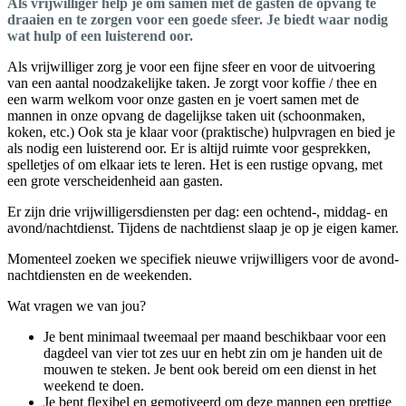
Als vrijwilliger help je om samen met de gasten de opvang te
draaien en te zorgen voor een goede sfeer. Je biedt waar nodig
wat hulp of een luisterend oor.
Als vrijwilliger zorg je voor een fijne sfeer en voor de uitvoering
van een aantal noodzakelijke taken. Je zorgt voor koffie / thee en
een warm welkom voor onze gasten en je voert samen met de
mannen in onze opvang de dagelijkse taken uit (schoonmaken,
koken, etc.) Ook sta je klaar voor (praktische) hulpvragen en bied je
als nodig een luisterend oor. Er is altijd ruimte voor gesprekken,
spelletjes of om elkaar iets te leren. Het is een rustige opvang, met
een grote verscheidenheid aan gasten.
Er zijn drie vrijwilligersdiensten per dag: een ochtend-, middag- en
avond/nachtdienst. Tijdens de nachtdienst slaap je op je eigen kamer.
Momenteel zoeken we specifiek nieuwe vrijwilligers voor de avond-
nachtdiensten en de weekenden.
Wat vragen we van jou?
Je bent minimaal tweemaal per maand beschikbaar voor een
dagdeel van vier tot zes uur en hebt zin om je handen uit de
mouwen te steken. Je bent ook bereid om een dienst in het
weekend te doen.
Je bent flexibel en gemotiveerd om deze mannen een prettige