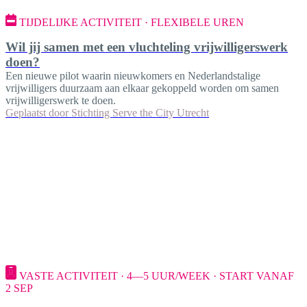
TIJDELIJKE ACTIVITEIT · FLEXIBELE UREN
Wil jij samen met een vluchteling vrijwilligerswerk
doen?
Een nieuwe pilot waarin nieuwkomers en Nederlandstalige
vrijwilligers duurzaam aan elkaar gekoppeld worden om samen
vrijwilligerswerk te doen.
Geplaatst door
Stichting Serve the City Utrecht
VASTE ACTIVITEIT · 4—5 UUR/WEEK · START VANAF
2 SEP