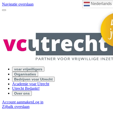
Nederlands
Navigatie overslaan
voar vrijwilligers
Organisaties
Bedrijven voar Utrecht
Academie voar Utrecht
Utrecht Bedankt!
Over ons
Account aanmaken
Log in
Zijbalk overslaan