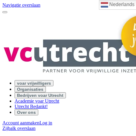
Nederlands
Navigatie overslaan
voar vrijwilligers
Organisaties
Bedrijven voar Utrecht
Academie voar Utrecht
Utrecht Bedankt!
Over ons
Account aanmaken
Log in
Zijbalk overslaan