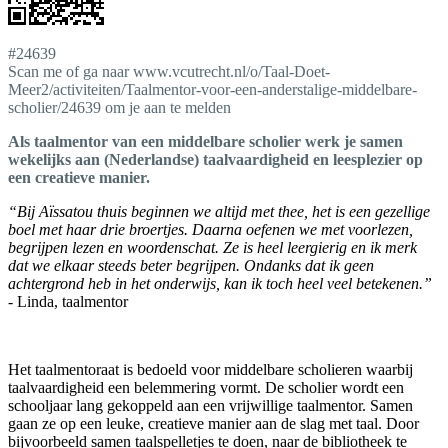
#24639
Scan me of ga naar www.vcutrecht.nl/o/Taal-Doet-
Meer2/activiteiten/Taalmentor-voor-een-anderstalige-middelbare-
scholier/24639 om je aan te melden
Als taalmentor van een middelbare scholier werk je samen
wekelijks aan (Nederlandse) taalvaardigheid en leesplezier op
een creatieve manier.
“Bij Aïssatou thuis beginnen we altijd met thee, het is een gezellige
boel met haar drie broertjes. Daarna oefenen we met voorlezen,
begrijpen lezen en woordenschat. Ze is heel leergierig en ik merk
dat we elkaar steeds beter begrijpen. Ondanks dat ik geen
achtergrond heb in het onderwijs, kan ik toch heel veel betekenen.”
- Linda, taalmentor
Het taalmentoraat is bedoeld voor middelbare scholieren waarbij
taalvaardigheid een belemmering vormt. De scholier wordt een
schooljaar lang gekoppeld aan een vrijwillige taalmentor. Samen
gaan ze op een leuke, creatieve manier aan de slag met taal. Door
bijvoorbeeld samen taalspelletjes te doen, naar de bibliotheek te