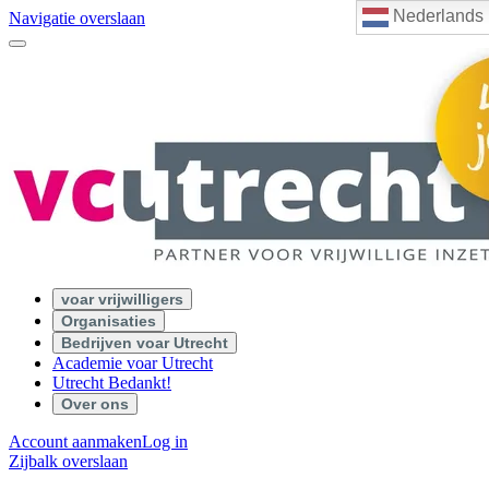
Nederlands
Navigatie overslaan
voar vrijwilligers
Organisaties
Bedrijven voar Utrecht
Academie voar Utrecht
Utrecht Bedankt!
Over ons
Account aanmaken
Log in
Zijbalk overslaan