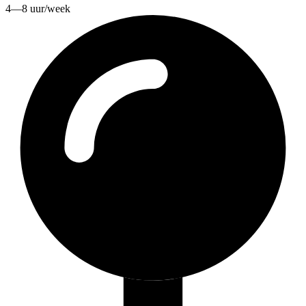
4—8 uur/week