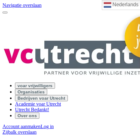
Nederlands
Navigatie overslaan
voar vrijwilligers
Organisaties
Bedrijven voar Utrecht
Academie voar Utrecht
Utrecht Bedankt!
Over ons
Account aanmaken
Log in
Zijbalk overslaan