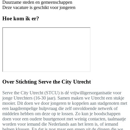
Duurzame steden en gemeenschappen
Deze vacature is geschikt voor jongeren
Hoe kom ik er?
Over
Stichting Serve the City Utrecht
Serve the City Utrecht (STCU) is dé vrijwilligersorganisatie voor
jonge Utrechters (16-30 jaar). Samen maken we Utrecht een stukje
mooier. Dit doen we door jongeren te koppelen aan stadgenoten met
een laagdrempelige hulpvraag die zelf onvoldoende netwerk of
middelen hebben om deze op te lossen. Zo kun je boodschappen
doen voor een oudere buurtgenoot met weinig contacten, taalmaatje
worden voor iemand die Nederlands aan het leren is, of iemand
helpen klussen. En dat is nog maar een greep uit de dingen die we