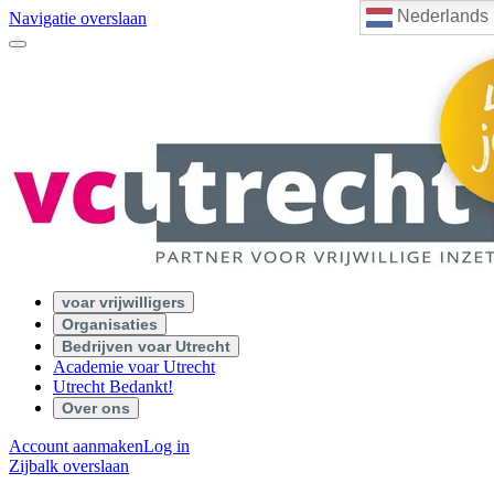
Nederlands
Navigatie overslaan
voar vrijwilligers
Organisaties
Bedrijven voar Utrecht
Academie voar Utrecht
Utrecht Bedankt!
Over ons
Account aanmaken
Log in
Zijbalk overslaan