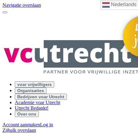
Nederlands
Navigatie overslaan
voar vrijwilligers
Organisaties
Bedrijven voar Utrecht
Academie voar Utrecht
Utrecht Bedankt!
Over ons
Account aanmaken
Log in
Zijbalk overslaan