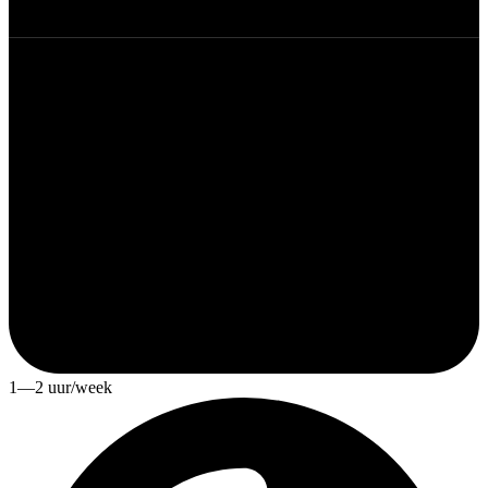
1—2 uur/week