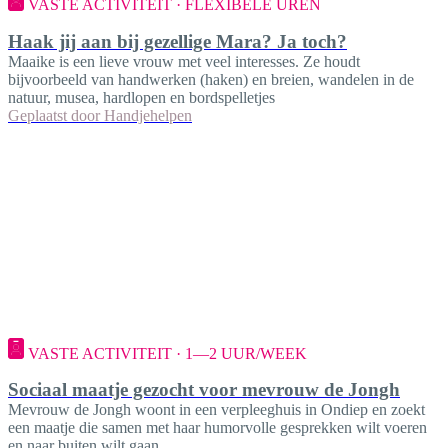
VASTE ACTIVITEIT · FLEXIBELE UREN
Haak jij aan bij gezellige Mara? Ja toch?
Maaike is een lieve vrouw met veel interesses. Ze houdt
bijvoorbeeld van handwerken (haken) en breien, wandelen in de
natuur, musea, hardlopen en bordspelletjes
Geplaatst door
Handjehelpen
VASTE ACTIVITEIT · 1—2 UUR/WEEK
Sociaal maatje gezocht voor mevrouw de Jongh
Mevrouw de Jongh woont in een verpleeghuis in Ondiep en zoekt
een maatje die samen met haar humorvolle gesprekken wilt voeren
en naar buiten wilt gaan.