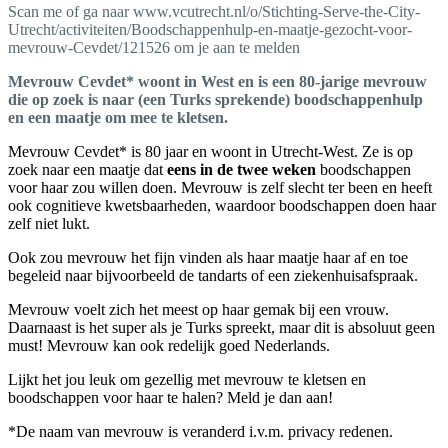
Scan me of ga naar www.vcutrecht.nl/o/Stichting-Serve-the-City-
Utrecht/activiteiten/Boodschappenhulp-en-maatje-gezocht-voor-
mevrouw-Cevdet/121526 om je aan te melden
Mevrouw Cevdet* woont in West en is een 80-jarige mevrouw
die op zoek is naar (een Turks sprekende) boodschappenhulp
en een maatje om mee te kletsen.
Mevrouw Cevdet* is 80 jaar en woont in Utrecht-West. Ze is op
zoek naar een maatje dat
eens in de twee weken
boodschappen
voor haar zou willen doen. Mevrouw is zelf slecht ter been en heeft
ook cognitieve kwetsbaarheden, waardoor boodschappen doen haar
zelf niet lukt.
Ook zou mevrouw het fijn vinden als haar maatje haar af en toe
begeleid naar bijvoorbeeld de tandarts of een ziekenhuisafspraak.
Mevrouw voelt zich het meest op haar gemak bij een vrouw.
Daarnaast is het super als je Turks spreekt, maar dit is absoluut geen
must! Mevrouw kan ook redelijk goed Nederlands.
Lijkt het jou leuk om gezellig met mevrouw te kletsen en
boodschappen voor haar te halen? Meld je dan aan!
*De naam van mevrouw is veranderd i.v.m. privacy redenen.