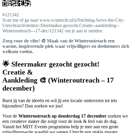
#121342
Scan me of ga naar www.vcutrecht.nl/o/Stichting-Serve-the-City-
Utrecht/activiteiten/-Sfeermaker-gezocht-Creatie--aankleding--
Winteroutreach---17-dec/121342 om je aan te melden
Zorg voor de vibe! 🎨 Maak van de Winteroutreach een
warme, inspirerende plek waar vrijwilligers en deelnemers zich
welkom voelen.
🌟 Sfeermaker gezocht gezocht!
Creatie &
Aankleding 🎨 (Winteroutreach – 17
december)
Barst jij van de ideeën en wil jij een locatie omtoveren tot iets
bijzonders? Dan zoeken we jou!
Voor de
Winteroutreach op donderdag 17 december
zoeken we
een creatieve maker die zorgt voor de look & feel van de dag.
Vanuit het MDT Events programma help je mee aan een grote
vrijwilligersactie waarbij we samen Utrecht een stukje mooier