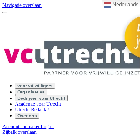
Nederlands
Navigatie overslaan
voar vrijwilligers
Organisaties
Bedrijven voar Utrecht
Academie voar Utrecht
Utrecht Bedankt!
Over ons
Account aanmaken
Log in
Zijbalk overslaan