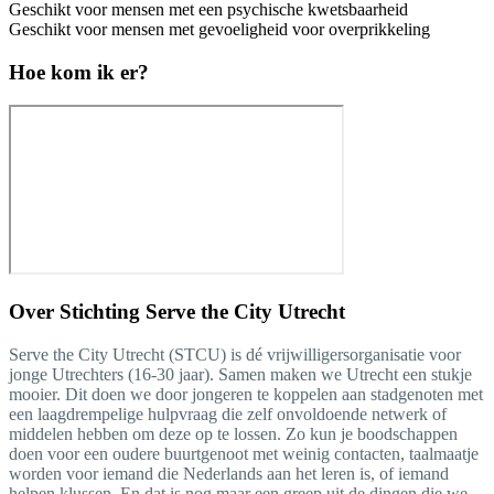
Geschikt voor mensen met een psychische kwetsbaarheid
Geschikt voor mensen met gevoeligheid voor overprikkeling
Hoe kom ik er?
Over
Stichting Serve the City Utrecht
Serve the City Utrecht (STCU) is dé vrijwilligersorganisatie voor
jonge Utrechters (16-30 jaar). Samen maken we Utrecht een stukje
mooier. Dit doen we door jongeren te koppelen aan stadgenoten met
een laagdrempelige hulpvraag die zelf onvoldoende netwerk of
middelen hebben om deze op te lossen. Zo kun je boodschappen
doen voor een oudere buurtgenoot met weinig contacten, taalmaatje
worden voor iemand die Nederlands aan het leren is, of iemand
helpen klussen. En dat is nog maar een greep uit de dingen die we