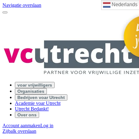
Nederlands
Navigatie overslaan
voar vrijwilligers
Organisaties
Bedrijven voar Utrecht
Academie voar Utrecht
Utrecht Bedankt!
Over ons
Account aanmaken
Log in
Zijbalk overslaan