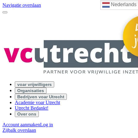
Nederlands
Navigatie overslaan
voar vrijwilligers
Organisaties
Bedrijven voar Utrecht
Academie voar Utrecht
Utrecht Bedankt!
Over ons
Account aanmaken
Log in
Zijbalk overslaan