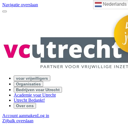
Nederlands
Navigatie overslaan
voar vrijwilligers
Organisaties
Bedrijven voar Utrecht
Academie voar Utrecht
Utrecht Bedankt!
Over ons
Account aanmaken
Log in
Zijbalk overslaan