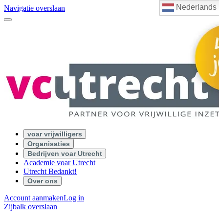
Nederlands
Navigatie overslaan
voar vrijwilligers
Organisaties
Bedrijven voar Utrecht
Academie voar Utrecht
Utrecht Bedankt!
Over ons
Account aanmaken
Log in
Zijbalk overslaan