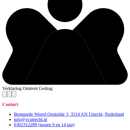
Verklaring Omtrent Gedrag
Contact
Bemuurde Weerd Oostzijde 3, 3514 AN Utrecht, Nederland
info@vcutrecht.nl
0302312289 (tussen 9 en 14 uur)