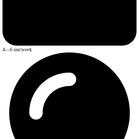
4—6 uur/week