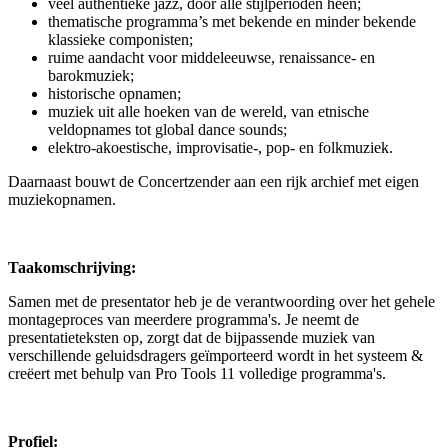
veel authentieke jazz, door alle stijlperioden heen;
thematische programma’s met bekende en minder bekende
klassieke componisten;
ruime aandacht voor middeleeuwse, renaissance- en
barokmuziek;
historische opnamen;
muziek uit alle hoeken van de wereld, van etnische
veldopnames tot global dance sounds;
elektro-akoestische, improvisatie-, pop- en folkmuziek.
Daarnaast bouwt de Concertzender aan een rijk archief met eigen
muziekopnamen.
Taakomschrijving:
Samen met de presentator heb je de verantwoording over het gehele
montageproces van meerdere programma's. Je neemt de
presentatieteksten op, zorgt dat de bijpassende muziek van
verschillende geluidsdragers geïmporteerd wordt in het systeem &
creëert met behulp van Pro Tools 11 volledige programma's.
Profiel: