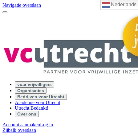
Nederlands
Navigatie overslaan
voar vrijwilligers
Organisaties
Bedrijven voar Utrecht
Academie voar Utrecht
Utrecht Bedankt!
Over ons
Account aanmaken
Log in
Zijbalk overslaan