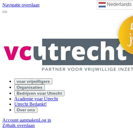
Nederlands
Navigatie overslaan
voar vrijwilligers
Organisaties
Bedrijven voar Utrecht
Academie voar Utrecht
Utrecht Bedankt!
Over ons
Account aanmaken
Log in
Zijbalk overslaan