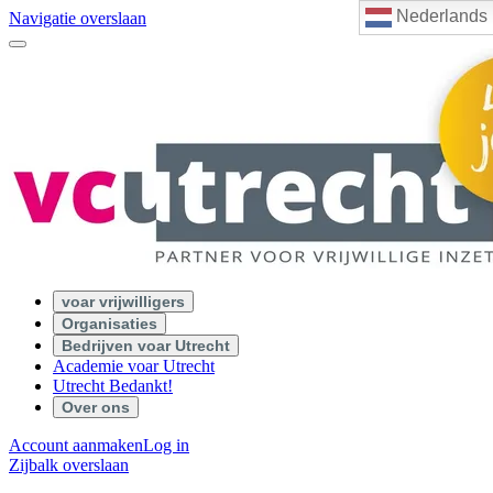
Nederlands
Navigatie overslaan
voar vrijwilligers
Organisaties
Bedrijven voar Utrecht
Academie voar Utrecht
Utrecht Bedankt!
Over ons
Account aanmaken
Log in
Zijbalk overslaan