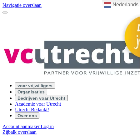
Nederlands
Navigatie overslaan
voar vrijwilligers
Organisaties
Bedrijven voar Utrecht
Academie voar Utrecht
Utrecht Bedankt!
Over ons
Account aanmaken
Log in
Zijbalk overslaan