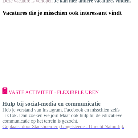
Deze vacature is verlopen
Je kan hier andere vacatures vinden.
Vacatures die je misschien ook interessant vindt
VASTE ACTIVITEIT · FLEXIBELE UREN
Hulp bij social-media en communicatie
Heb je verstand van Instagram, Facebook en misschien zelfs
TikTok. Dan zoeken we jou! Maar ook hulp bij de educatieve
communicatie op het terrein is gezocht.
Geplaatst door
Stadsboerderij Gagelsteede - Utrecht Natuurlijk