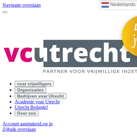
Nederlands
Navigatie overslaan
voar vrijwilligers
Organisaties
Bedrijven voar Utrecht
Academie voar Utrecht
Utrecht Bedankt!
Over ons
Account aanmaken
Log in
Zijbalk overslaan