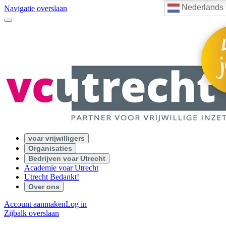
Nederlands
Navigatie overslaan
voar vrijwilligers
Organisaties
Bedrijven voar Utrecht
Academie voar Utrecht
Utrecht Bedankt!
Over ons
Account aanmaken
Log in
Zijbalk overslaan