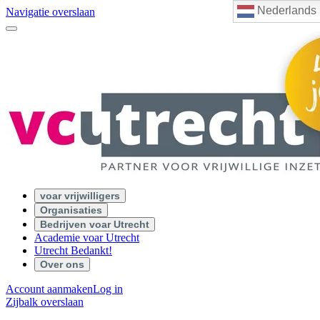
Nederlands
Navigatie overslaan
voar vrijwilligers
Organisaties
Bedrijven voar Utrecht
Academie voar Utrecht
Utrecht Bedankt!
Over ons
Account aanmaken
Log in
Zijbalk overslaan