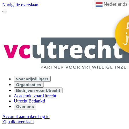
Nederlands
Navigatie overslaan
voar vrijwilligers
Organisaties
Bedrijven voar Utrecht
Academie voar Utrecht
Utrecht Bedankt!
Over ons
Account aanmaken
Log in
Zijbalk overslaan