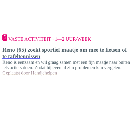
VASTE ACTIVITEIT · 1—2 UUR/WEEK
Reno (65) zoekt sportief maatje om mee te fietsen of
te tafeltennissen
Reno is eenzaam en wil graag samen met een fijn maatje naar buiten
iets actiefs doen. Zodat hij even al zijn problemen kan vergeten.
Geplaatst door
Handjehelpen