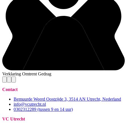
Verklaring Omtrent Gedrag
Contact
Bemuurde Weerd Oostzijde 3, 3514 AN Utrecht, Nederland
info@vcutrecht.nl
0302312289 (tussen 9 en 14 uur)
VC Utrecht