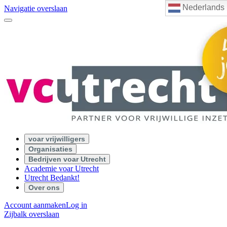
Nederlands
Navigatie overslaan
voar vrijwilligers
Organisaties
Bedrijven voar Utrecht
Academie voar Utrecht
Utrecht Bedankt!
Over ons
Account aanmaken
Log in
Zijbalk overslaan