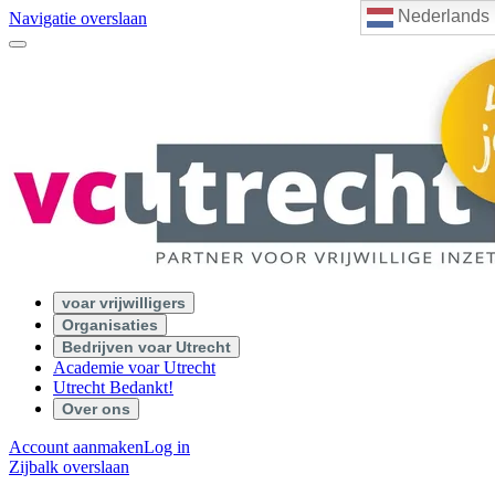
Nederlands
Navigatie overslaan
voar vrijwilligers
Organisaties
Bedrijven voar Utrecht
Academie voar Utrecht
Utrecht Bedankt!
Over ons
Account aanmaken
Log in
Zijbalk overslaan