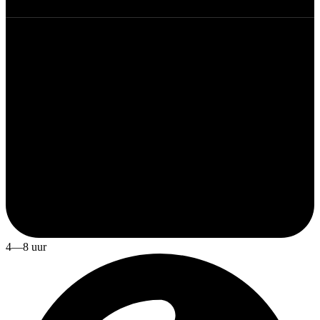
4—8 uur