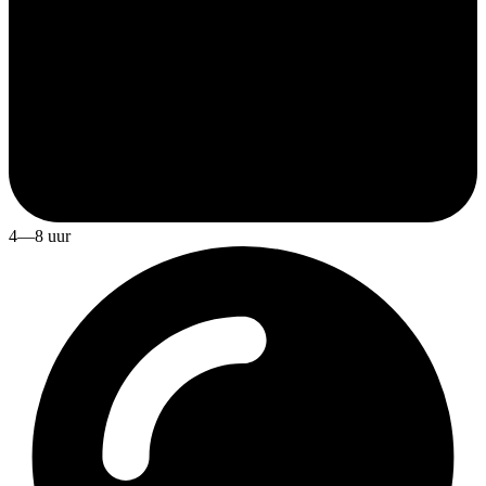
4—8 uur