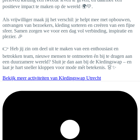
positieve impact te maken op de wereld 🌍💛.
Als vrijwilliger maak jij het verschil: je helpt mee met opbouwen,
ontvangen van bezoekers, kleding sorteren en creëren van een fijne
sfeer. Samen zorgen we voor een dag vol verbinding, inspiratie en
plezier. 🎉
👉 Heb jij zin om deel uit te maken van een enthousiast en
betrokken team, nieuwe mensen te ontmoeten én bij te dragen aan
een duurzamere wereld? Sluit je dan aan bij de Kledingswap – en
laat je hart sneller kloppen voor mode mét betekenis. 👗✨
Bekijk meer activiteiten van Kledingswap Utrecht