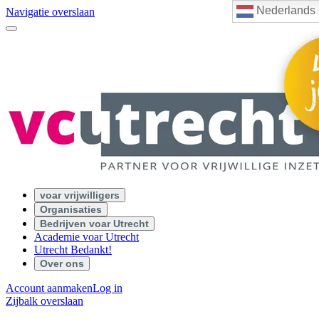
Nederlands
Navigatie overslaan
voar vrijwilligers
Organisaties
Bedrijven voar Utrecht
Academie voar Utrecht
Utrecht Bedankt!
Over ons
Account aanmaken
Log in
Zijbalk overslaan