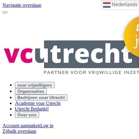
Nederlands
Navigatie overslaan
voar vrijwilligers
Organisaties
Bedrijven voar Utrecht
Academie voar Utrecht
Utrecht Bedankt!
Over ons
Account aanmaken
Log in
Zijbalk overslaan