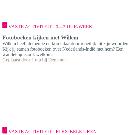
VASTE ACTIVITEIT · 0—2 UUR/WEEK
Fotoboeken kijken met Willem
Willem heeft dementie en komt daardoor moeilijk uit zijn woorden.
Kijk jij samen fotoboeken over Nederlands-Indië met hem? Een
wandeling is ook welkom.
Geplaatst door
Hulp bij Dementie
VASTE ACTIVITEIT · FLEXIBELE UREN