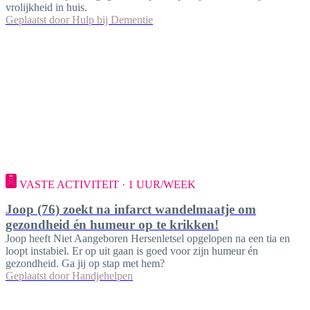
vrolijkheid in huis.
Geplaatst door
Hulp bij Dementie
VASTE ACTIVITEIT · 1 UUR/WEEK
Joop (76) zoekt na infarct wandelmaatje om
gezondheid én humeur op te krikken!
Joop heeft Niet Aangeboren Hersenletsel opgelopen na een tia en
loopt instabiel. Er op uit gaan is goed voor zijn humeur én
gezondheid. Ga jij op stap met hem?
Geplaatst door
Handjehelpen