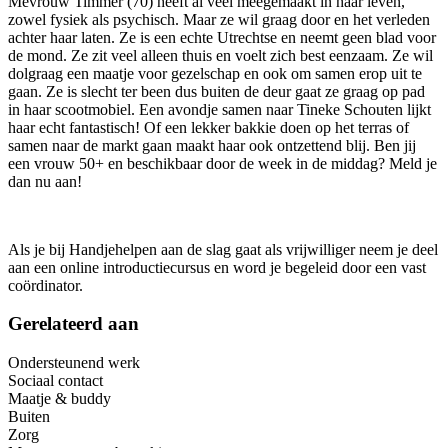
Mevrouw Timmer (70) heeft al veel meegemaakt in haar leven,
zowel fysiek als psychisch. Maar ze wil graag door en het verleden
achter haar laten. Ze is een echte Utrechtse en neemt geen blad voor
de mond. Ze zit veel alleen thuis en voelt zich best eenzaam. Ze wil
dolgraag een maatje voor gezelschap en ook om samen erop uit te
gaan. Ze is slecht ter been dus buiten de deur gaat ze graag op pad
in haar scootmobiel. Een avondje samen naar Tineke Schouten lijkt
haar echt fantastisch! Of een lekker bakkie doen op het terras of
samen naar de markt gaan maakt haar ook ontzettend blij. Ben jij
een vrouw 50+ en beschikbaar door de week in de middag? Meld je
dan nu aan!
Als je bij Handjehelpen aan de slag gaat als vrijwilliger neem je deel
aan een online introductiecursus en word je begeleid door een vast
coördinator.
Gerelateerd aan
Ondersteunend werk
Sociaal contact
Maatje & buddy
Buiten
Zorg