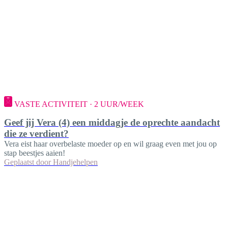
VASTE ACTIVITEIT · 2 UUR/WEEK
Geef jij Vera (4) een middagje de oprechte aandacht
die ze verdient?
Vera eist haar overbelaste moeder op en wil graag even met jou op
stap beestjes aaien!
Geplaatst door
Handjehelpen