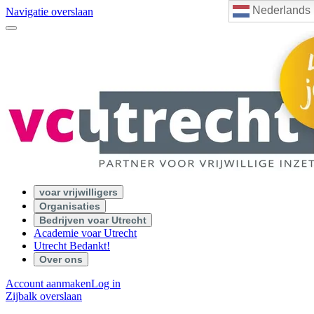
Nederlands
Navigatie overslaan
voar vrijwilligers
Organisaties
Bedrijven voar Utrecht
Academie voar Utrecht
Utrecht Bedankt!
Over ons
Account aanmaken
Log in
Zijbalk overslaan