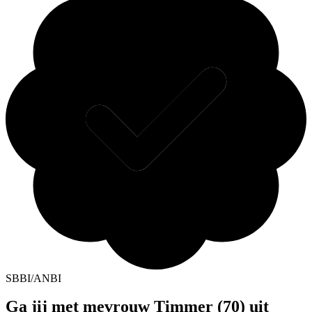
SBBI/ANBI
Ga jij met mevrouw Timmer (70) uit