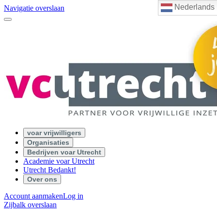
Nederlands
Navigatie overslaan
voar vrijwilligers
Organisaties
Bedrijven voar Utrecht
Academie voar Utrecht
Utrecht Bedankt!
Over ons
Account aanmaken
Log in
Zijbalk overslaan