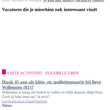
Deze vacature is verlopen
Je kan hier andere vacatures vinden.
Vacatures die je misschien ook interessant vindt
VASTE ACTIVITEIT · FLEXIBELE UREN
Haak jij aan als klets- en spelletjesmaatje bij lieve
Willemien (81)?
Willemien is bang om buiten te vallen en blijft daarom altijd thuis.
Zoek jij haar eens op? Ja toch?
Geplaatst door
Handjehelpen
Nieuw