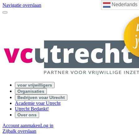
Nederlands
Navigatie overslaan
voar vrijwilligers
Organisaties
Bedrijven voar Utrecht
Academie voar Utrecht
Utrecht Bedankt!
Over ons
Account aanmaken
Log in
Zijbalk overslaan