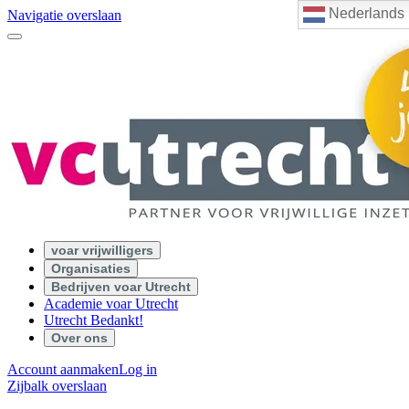
Nederlands
Navigatie overslaan
voar vrijwilligers
Organisaties
Bedrijven voar Utrecht
Academie voar Utrecht
Utrecht Bedankt!
Over ons
Account aanmaken
Log in
Zijbalk overslaan