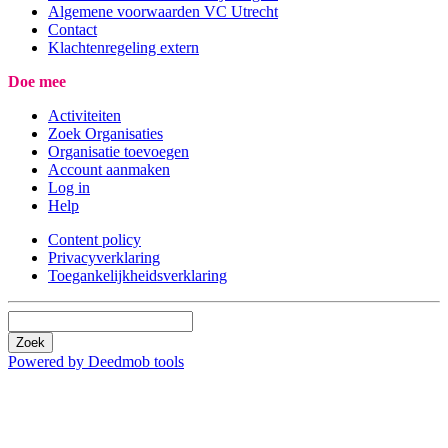
Algemene voorwaarden VC Utrecht
Contact
Klachtenregeling extern
Doe mee
Activiteiten
Zoek Organisaties
Organisatie toevoegen
Account aanmaken
Log in
Help
Content policy
Privacyverklaring
Toegankelijkheidsverklaring
Zoek
Powered by Deedmob tools