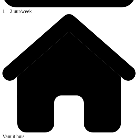
1—2 uur/week
Vanuit huis