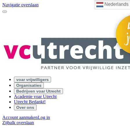
Nederlands
Navigatie overslaan
voar vrijwilligers
Organisaties
Bedrijven voar Utrecht
Academie voar Utrecht
Utrecht Bedankt!
Over ons
Account aanmaken
Log in
Zijbalk overslaan