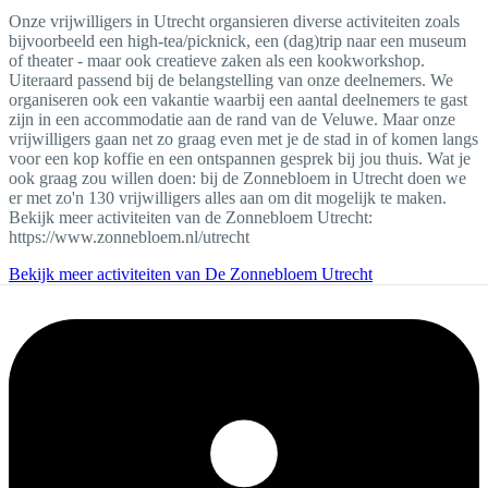
Onze vrijwilligers in Utrecht organsieren diverse activiteiten zoals
bijvoorbeeld een high-tea/picknick, een (dag)trip naar een museum
of theater - maar ook creatieve zaken als een kookworkshop.
Uiteraard passend bij de belangstelling van onze deelnemers. We
organiseren ook een vakantie waarbij een aantal deelnemers te gast
zijn in een accommodatie aan de rand van de Veluwe. Maar onze
vrijwilligers gaan net zo graag even met je de stad in of komen langs
voor een kop koffie en een ontspannen gesprek bij jou thuis. Wat je
ook graag zou willen doen: bij de Zonnebloem in Utrecht doen we
er met zo'n 130 vrijwilligers alles aan om dit mogelijk te maken.
Bekijk meer activiteiten van de Zonnebloem Utrecht:
https://www.zonnebloem.nl/utrecht
Bekijk meer activiteiten van De Zonnebloem Utrecht