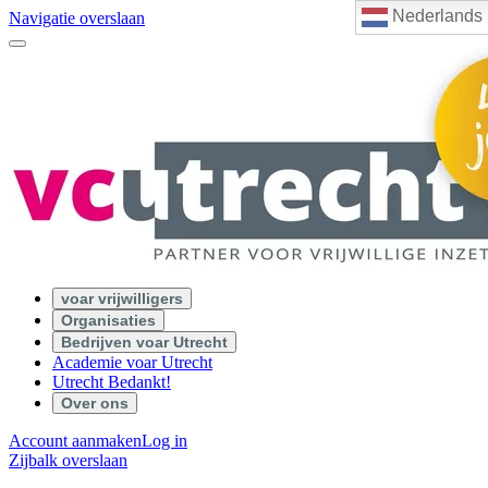
Nederlands
Navigatie overslaan
voar vrijwilligers
Organisaties
Bedrijven voar Utrecht
Academie voar Utrecht
Utrecht Bedankt!
Over ons
Account aanmaken
Log in
Zijbalk overslaan