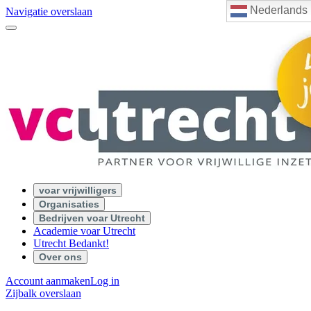
Nederlands
Navigatie overslaan
voar vrijwilligers
Organisaties
Bedrijven voar Utrecht
Academie voar Utrecht
Utrecht Bedankt!
Over ons
Account aanmaken
Log in
Zijbalk overslaan