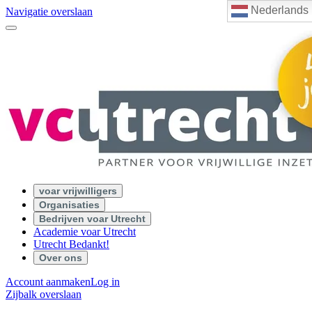
Nederlands
Navigatie overslaan
voar vrijwilligers
Organisaties
Bedrijven voar Utrecht
Academie voar Utrecht
Utrecht Bedankt!
Over ons
Account aanmaken
Log in
Zijbalk overslaan