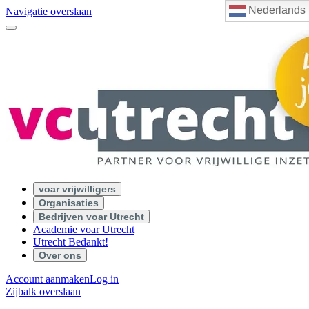
Nederlands
Navigatie overslaan
voar vrijwilligers
Organisaties
Bedrijven voar Utrecht
Academie voar Utrecht
Utrecht Bedankt!
Over ons
Account aanmaken
Log in
Zijbalk overslaan