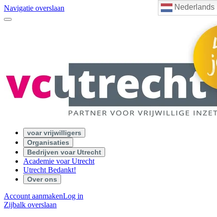
Nederlands
Navigatie overslaan
voar vrijwilligers
Organisaties
Bedrijven voar Utrecht
Academie voar Utrecht
Utrecht Bedankt!
Over ons
Account aanmaken
Log in
Zijbalk overslaan