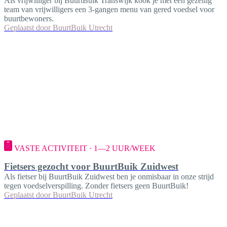
Als vrijwilliger bij BuurtBuik Transwijk kook je met een gezellig
team van vrijwilligers een 3-gangen menu van gered voedsel voor
buurtbewoners.
Geplaatst door
BuurtBuik Utrecht
VASTE ACTIVITEIT · 1—2 UUR/WEEK
Fietsers gezocht voor BuurtBuik Zuidwest
Als fietser bij BuurtBuik Zuidwest ben je onmisbaar in onze strijd
tegen voedselverspilling. Zonder fietsers geen BuurtBuik!
Geplaatst door
BuurtBuik Utrecht