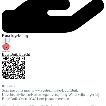
Extra begeleiding
BuurtBuik Utrecht
#103401
Scan me of ga naar www.vcutrecht.nl/o/BuurtBuik-
Utrecht/activiteiten/Koken-tegen-verspilling-Word-vrijwilliger-bij-
BuurtBuik-Oost/103401 om je aan te melden