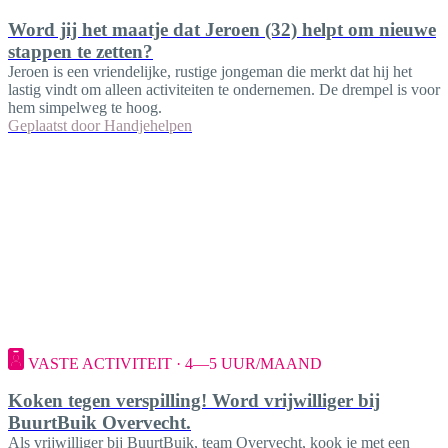
Word jij het maatje dat Jeroen (32) helpt om nieuwe
stappen te zetten?
Jeroen is een vriendelijke, rustige jongeman die merkt dat hij het
lastig vindt om alleen activiteiten te ondernemen. De drempel is voor
hem simpelweg te hoog.
Geplaatst door
Handjehelpen
VASTE ACTIVITEIT · 4—5 UUR/MAAND
Koken tegen verspilling! Word vrijwilliger bij
BuurtBuik Overvecht.
Als vrijwilliger bij BuurtBuik, team Overvecht, kook je met een