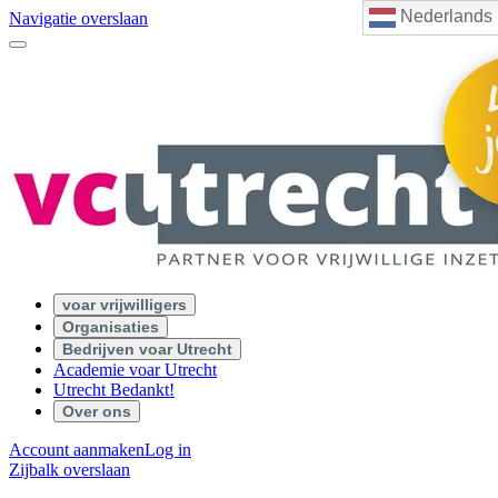
Nederlands
Navigatie overslaan
voar vrijwilligers
Organisaties
Bedrijven voar Utrecht
Academie voar Utrecht
Utrecht Bedankt!
Over ons
Account aanmaken
Log in
Zijbalk overslaan