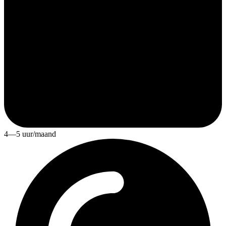
4—5 uur/maand