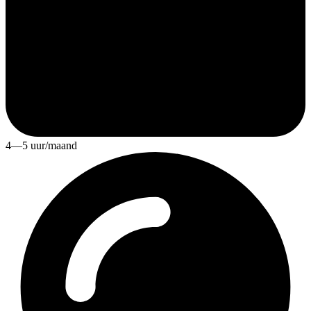
4—5 uur/maand