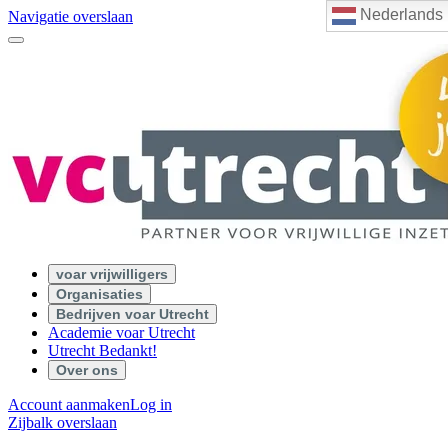
Nederlands
Navigatie overslaan
voar vrijwilligers
Organisaties
Bedrijven voar Utrecht
Academie voar Utrecht
Utrecht Bedankt!
Over ons
Account aanmaken
Log in
Zijbalk overslaan