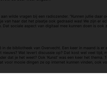
an wilde vragen bij een radiozender. “Kunnen jullie daar o
e van haar dat het plaatje ook gedraaid was! We zijn er echt
Dat sociale aspect van digitaal mee kunnen doen is ook zo
 in de bibliotheek van Overvecht. Een keer in maand is er
 het nieuws? Wat levert discussie op? Dat kost wel veel tijd
onder dat je het weet? Ook ‘Kunst’ was een keer het thema. 
 voor mooie dingen ze op internet kunnen vinden, ook voo