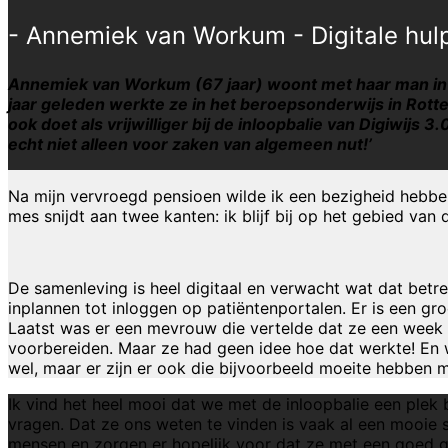
- Annemiek van Workum - Digitale hul
Annemiek van Workum (67 jaar) woont met haar man in T
jaar geleden werkte ze in het beroepsonderwijs in Rotte
ook doet als vrijwilliger bij de inloopbalie van Digiwij
echt niet alleen voor zaken van algemeen nut!’
Na mijn vervroegd pensioen wilde ik een bezigheid hebben, 
mes snijdt aan twee kanten: ik blijf bij op het gebied va
De samenleving is heel digitaal en verwacht wat dat betre
inplannen tot inloggen op patiëntenportalen. Er is een gr
Laatst was er een mevrouw die vertelde dat ze een week 
voorbereiden. Maar ze had geen idee hoe dat werkte! En we
wel, maar er zijn er ook die bijvoorbeeld moeite hebben 
Ik vind het heel mooi dat we met de inloopbalie een ple
vragen. Dat ze ons weten te vinden is vaak al een mooie
mensen en zorgen er hopelijk voor dat ze met een goed 