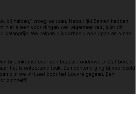
ok bij helpen,” vroeg ze toen. Natuurlijk! Samen hebben
 niet alleen voor dingen van ‘algemeen nut’, juist dit
 belangrijk. We helpen bijvoorbeeld ook opa’s en oma’s
 een bijeenkomst over een bepaald onderwerp. Dat bereid
, maar het is ontzettend leuk. Een ochtend ging bijvoorbeeld
Toen zijn we virtueel door het Louvre gegaan. Een
r zichzelf!’