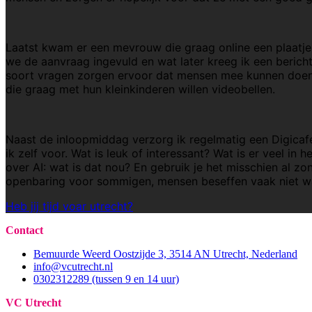
Laatst kwam er een mevrouw die graag online een plaatje a
we de aanvraag ingevuld en wat later kreeg ik een berichtj
soort vragen zorgen ervoor dat mensen mee kunnen doen. 
die graag met hun kleinkinderen willen videobellen.
Naast de inloopmiddag verzorg ik regelmatig een Digicafé
ik zelf voor. Wat is leuk of interessant? Wat is er veel in
over AI: wat is dat nou? En gebruik je het misschien al z
openbaring voor sommigen, mensen beseffen vaak niet wat
Heb jij tijd voar utrecht?
Contact
Bemuurde Weerd Oostzijde 3, 3514 AN Utrecht, Nederland
info@vcutrecht.nl
0302312289 (tussen 9 en 14 uur)
VC Utrecht