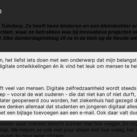
p
uindorp. Ze heeft twee kinderen en een kleindochter en 
rdam, waar ze betrokken was bij innovatieve projecten om
s 3.0. Elke donderdagmiddag zit ze in de bieb op de Neude 
het liefst iets doen met een onderwerp dat mijn belangstell
n digitale ontwikkelingen én ik vind het leuk om mensen te 
ft veel van mensen. Digitale zelfredzaamheid wordt steeds 
oep – vooral de wat ouderen - die dat niet kan of niet durf
later geopereerd zou worden, het ziekenhuis had gezegd d
 denken allemaal dat studenten en jongeren digitaal alles 
met een bijlage toevoegen aan een e-mail. Ook daar valt d
k bieden waar mensen terecht kunnen met hun vragen. En n
 stap. We helpen ze ook niet puur alleen met hun vraag, h
gevoel de deur weer uitgaan.