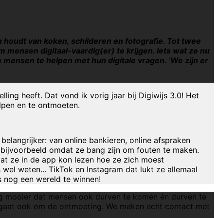
houdt van koken, schilderen en fotografie. Tot twee
 mensen digitaal-vaardig(er) te krijgen. Iets wat ze nu
om mensen te helpen met hun digitale vragen. ‘We zijn er
ing heeft. Dat vond ik vorig jaar bij Digiwijs 3.0! Het
helpen en te ontmoeten.
belangrijker: van online bankieren, online afspraken
t, bijvoorbeeld omdat ze bang zijn om fouten te maken.
at ze in de app kon lezen hoe ze zich moest
wel weten... TikTok en Instagram dat lukt ze allemaal
us nog een wereld te winnen!
og mooier dat mensen ook durven te komen én durven te
et gaat ook om de ontmoeting. We maken echt contact met