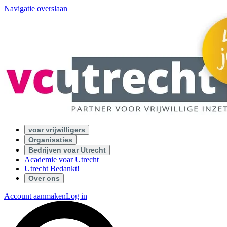
Navigatie overslaan
voar vrijwilligers
Organisaties
Bedrijven voar Utrecht
Academie voar Utrecht
Utrecht Bedankt!
Over ons
Account aanmaken
Log in