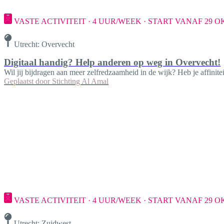
VASTE ACTIVITEIT · 4 UUR/WEEK · START VANAF 29 O
Utrecht: Overvecht
Digitaal handig? Help anderen op weg in Overvecht!
Wil jij bijdragen aan meer zelfredzaamheid in de wijk? Heb je affinit
Geplaatst door
Stichting Al Amal
VASTE ACTIVITEIT · 4 UUR/WEEK · START VANAF 29 O
Utrecht: Zuidwest