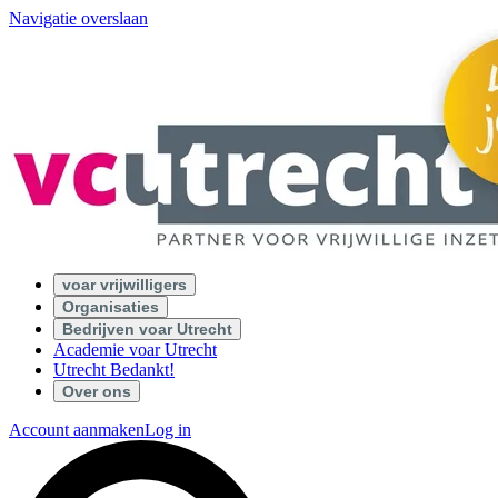
Navigatie overslaan
voar vrijwilligers
Organisaties
Bedrijven voar Utrecht
Academie voar Utrecht
Utrecht Bedankt!
Over ons
Account aanmaken
Log in