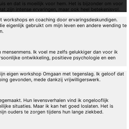
is en dat is moeilijk voor hem. Het is bijzonder om voor
at zijn intense ervaringen, maar ook heel betekenisvol.
et workshops en coaching door ervaringsdeskundigen.
die eigenlijk gebruikt om mijn leven een andere wending te
n.
 mensenmens. Ik voel me zelfs gelukkiger dan voor ik
soonlijke ontwikkeling, positieve psychologie en een
 mijn eigen workshop Omgaan met tegenslag. Ik geloof dat
ping gevonden, mede dankzij vrijwilligerswerk.
egemaakt. Hun levensverhalen vind ik ongelooflijk
lijke situaties. Maar ik kan het goed loslaten. Het is
ijn ouders te zorgen tijdens hun lange ziekbed.