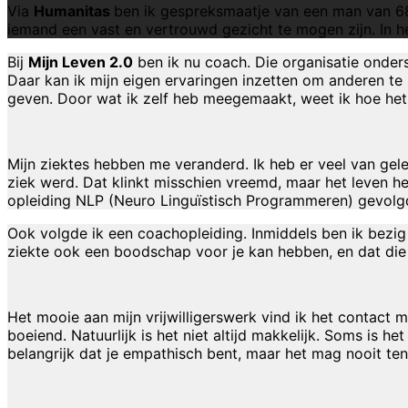
Via
Humanitas
ben ik gespreksmaatje van een man van 68 
iemand een vast en vertrouwd gezicht te mogen zijn. In het
Bij
Mijn Leven 2.0
ben ik nu coach. Die organisatie onde
Daar kan ik mijn eigen ervaringen inzetten om anderen te 
geven. Door wat ik zelf heb meegemaakt, weet ik hoe het 
Mijn ziektes hebben me veranderd. Ik heb er veel van ge
ziek werd. Dat klinkt misschien vreemd, maar het leven he
opleiding NLP (Neuro Linguïstisch Programmeren) gevolg
Ook volgde ik een coachopleiding. Inmiddels ben ik bezig
ziekte ook een boodschap voor je kan hebben, en dat die j
Het mooie aan mijn vrijwilligerswerk vind ik het contact
boeiend. Natuurlijk is het niet altijd makkelijk. Soms is h
belangrijk dat je empathisch bent, maar het mag nooit ten