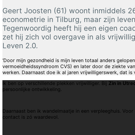
Geert Joosten (61) woont inmiddels 26 
econometrie in Tilburg, maar zijn lev
Tegenwoordig heeft hij een eigen coac
zet hij zich vol overgave in als vrijwil
Leven 2.0.
‘Door mijn gezondheid is mijn leven totaal anders gelopen
vermoeidheidssyndroom CVS) en later door de ziekte van Ly
werken. Daarnaast doe ik al jaren vrijwilligerswerk, dat is
Ik ben op verschillende plekken vrijwilliger. Bij
Zin in Utre
persoonlijke ontwikkeling.
Daarnaast ben ik wandelmaatje in een verpleeghuis. Voor d
contact is zó waardevol.