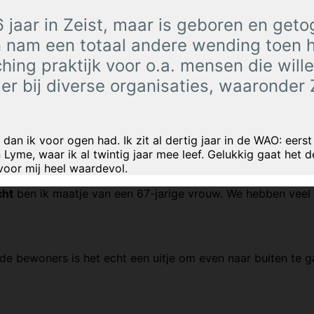
jaar in Zeist, maar is geboren en geto
en nam een totaal andere wending toen 
hing praktijk voor o.a. mensen die wil
liger bij diverse organisaties, waaronde
 dan ik voor ogen had. Ik zit al dertig jaar in de WAO: eer
me, waar ik al twintig jaar mee leef. Gelukkig gaat het de
 voor mij heel waardevol.
cht
ben ik maatje van een 67-jarige vrouw. We hebben veel r
e bewoners is het echt een uitje om even naar buiten te ga