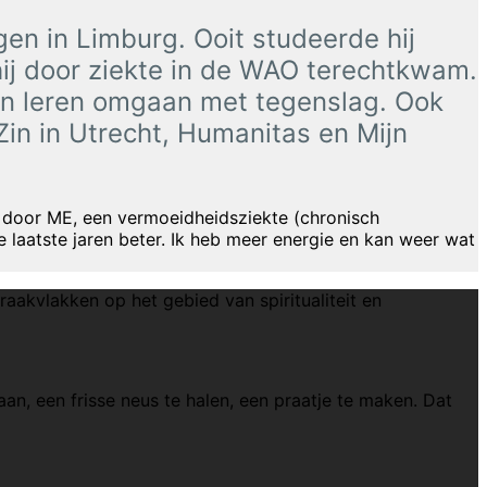
gen in Limburg. Ooit studeerde hij
hij door ziekte in de WAO terechtkwam.
len leren omgaan met tegenslag. Ook
r Zin in Utrecht, Humanitas en Mijn
st door ME, een vermoeidheidsziekte (chronisch
 laatste jaren beter. Ik heb meer energie en kan weer wat
aakvlakken op het gebied van spiritualiteit en
an, een frisse neus te halen, een praatje te maken. Dat