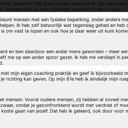
met dementie. Hij is de jongste bewoner in zijn verpleeghu
 verleden ben ik ook vrijwilliger geweest in een hospice. D
rsteunt mensen met een fysieke beperking, onder andere m
helpen. Ik heb zelf behoorlijk wat tegenslag gehad en heb 
is om vast te lopen en ook hoe je daar weer uit kunt kome
leerd en ben daardoor een ander mens geworden – meer een
eft me op een ander spoor gezet. Ik heb me verdiept in per
d.
 met mijn eigen coaching praktijk en geef ik bijvoorbeeld
e richting kan geven. Op mijn 61e heb ik eindelijk mijn roe
 met mensen. Vooral oudere mensen, zij hebben al zoveel me
et zwaar, omdat je geconfronteerd wordt met verdriet of moei
 koste gaan van jezelf. Dat heb ik geleerd, ook door voor m