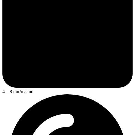
4—8 uur/maand