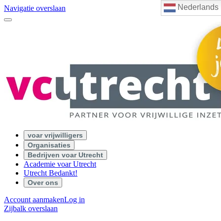
Nederlands
Navigatie overslaan
voar vrijwilligers
Organisaties
Bedrijven voar Utrecht
Academie voar Utrecht
Utrecht Bedankt!
Over ons
Account aanmaken
Log in
Zijbalk overslaan