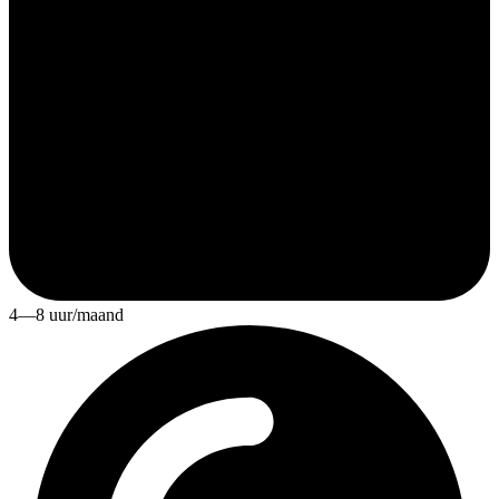
4—8 uur/maand