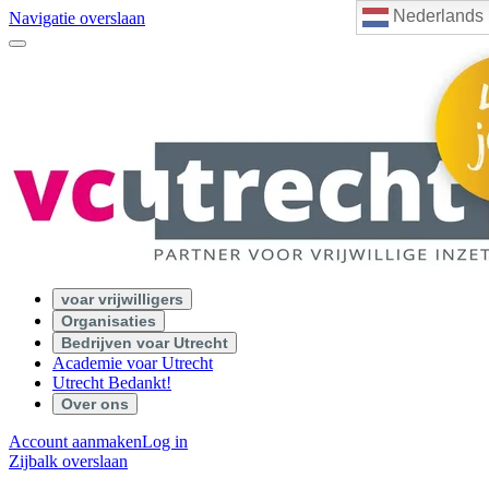
Nederlands
Navigatie overslaan
voar vrijwilligers
Organisaties
Bedrijven voar Utrecht
Academie voar Utrecht
Utrecht Bedankt!
Over ons
Account aanmaken
Log in
Zijbalk overslaan